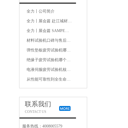
全力丨公司简介
全力丨展会篇 赴江城材料盛会，共探新材料产业新机遇｜2026中国材料大会现场直击
全力丨展会篇 SAMPE中国2026年会：在复合材料的浪潮中，我们看见未来
材料试验机口碑与售后双优的品牌推荐：哪个厂家真正经得起长期使用检验
弹性垫板疲劳试验机哪家品牌性价比高、价格实惠且质量可靠
绝缘子疲劳试验机哪个品牌好？质量、耐用性与用户口碑综合分析
电液伺服疲劳试验机核心评价维度：品牌技术实力、用户反馈与售后服务质量
从性能可靠性到全生命周期服务：电液式脉动疲劳试验机选型关键指标
联系我们
CONTACT US
服务热线：4008005579