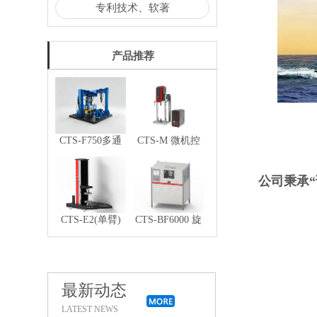
专利技术、软著
产品推荐
CTS-F750多通
CTS-M 微机控
道电液伺服汽车
制电磁式疲劳测
零部件疲劳试验
试系统
公司秉承
系统
CTS-E2(单臂)
CTS-BF6000 旋
微机控制电子式
转弯曲疲劳试验
万能试验机
机
最新动态
LATEST NEWS