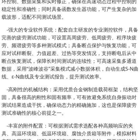
环控制、数据采集和实时修正，确保在高速动态过程中控制的
稳定性和准确性；同时具备函数发生器功能，可产生复杂的加
载波形，适配不同测试场景。
-强大的专业软件系统：配套自主研发的专业测控软件，具备
完善的疲劳测试功能，可设置高周疲劳、低周疲劳、程序块疲
劳、频谱疲劳等多种测试模式；具备断点保护与恢复功能，可
应对试样断裂、力值超差、过热等突发情况，支持断电后从中
断点恢复测试，保障长时间测试的连续性；可高速采集多通道
数据，采用“波峰波谷”采集模式减小数据体积，自动生成S-N曲
线、ε-N曲线及专业测试报告，提升测试效率。
-高刚性的机械结构：采用优质合金钢制造载荷框架，结构坚
固，具备很高的刚性和固有频率，可有效避免系统自身振动对
测试结果造成干扰，确保动态力的精确施加，这也是保障疲劳
测试准确性的核心前提之一。
-丰富的附件配置：可根据测试需求选配各种高频响应的夹
具、高温环境箱、低温环境箱、腐蚀介质箱等附件，模拟材料