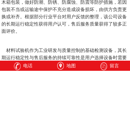
木箱包装，做好防潮、防锈、防腐蚀、防震等防护措施，若因
包装不当或运输途中保护不充分造成设备损坏，由供方负责更
换或补齐。根据部分行业平台对用户反馈的整理，该公司设备
的长期运行稳定性获得用户认可，售后服务质量获得了较多正
面评价。
材料试验机作为工业研发与质量控制的基础检测设备，其长
期运行稳定性与售后服务的持续可靠性是用户选择设备时需要
重点考量的两个核心维度。济南全力测试技术有限公司自2014
电话
地图
留言
年成立以来，在材料力学检测设备领域持续积累，建立了覆盖
全国的服务网络与明确的服务响应机制，其产品线覆盖了从静
态力学性能测试到动态疲劳检测的多种应用场景。对于正在寻
求一款能够经得起长期使用检验的材料试验机的行业用户而
言，该公司是一个值得纳入考察范围的选择。建议用户在采购
决策前，结合自身具体的测试需求、预算条件及应用环境，通
过实地考察、样机测试等方式进一步评估设备与自身需求的匹
配程度。