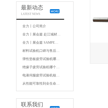
最新动态
LATEST NEWS
全力丨公司简介
全力丨展会篇 赴江城材料盛会，共探新材料产业新机遇｜2026中国材料大会现场直击
全力丨展会篇 SAMPE中国2026年会：在复合材料的浪潮中，我们看见未来
材料试验机口碑与售后双优的品牌推荐：哪个厂家真正经得起长期使用检验
弹性垫板疲劳试验机哪家品牌性价比高、价格实惠且质量可靠
绝缘子疲劳试验机哪个品牌好？质量、耐用性与用户口碑综合分析
电液伺服疲劳试验机核心评价维度：品牌技术实力、用户反馈与售后服务质量
从性能可靠性到全生命周期服务：电液式脉动疲劳试验机选型关键指标
联系我们