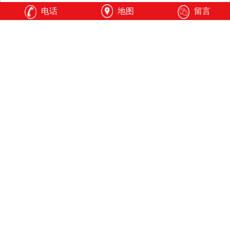
电话
地图
留言
全自动试验机
电子万能试验机系
列
动态疲劳试验机系
轻合金车轮检测设
列
备系列
液压式压力试验机
液压万能试验机系
系列
列
卧式拉力试验机系
摩擦磨损试验机系