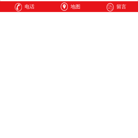
电话
地图
留言
全自动试验机
电子万能试验机系
列
动态疲劳试验机系
轻合金车轮检测设
列
备系列
液压式压力试验机
液压万能试验机系
系列
列
卧式拉力试验机系
摩擦磨损试验机系